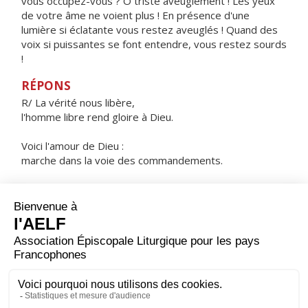
vous occupez-vous ? Ô triste aveuglement ! Les yeux
de votre âme ne voient plus ! En présence d'une
lumière si éclatante vous restez aveuglés ! Quand des
voix si puissantes se font entendre, vous restez sourds
!
RÉPONS
R/ La vérité nous libère,
l'homme libre rend gloire à Dieu.
Voici l'amour de Dieu :
marche dans la voie des commandements.
Voici les commandements de Dieu :
marche dans la voie de l'amour.
ORAISON
Dans ton amour inlassable, Seigneur, veille sur ta famille
; et puisque ta grâce est notre unique espoir, garde-
nous sous ta constante protection.