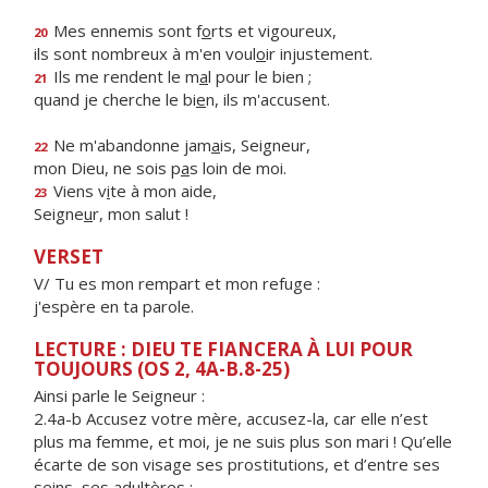
Mes ennemis sont f
o
rts et vigoureux,
20
ils sont nombreux à m'en voul
o
ir injustement.
Ils me rendent le m
a
l pour le bien ;
21
quand je cherche le bi
e
n, ils m'accusent.
Ne m'abandonne jam
a
is, Seigneur,
22
mon Dieu, ne sois p
a
s loin de moi.
Viens v
i
te à mon aide,
23
Seigne
u
r, mon salut !
VERSET
V/ Tu es mon rempart et mon refuge :
j'espère en ta parole.
LECTURE : DIEU TE FIANCERA À LUI POUR
TOUJOURS (OS 2, 4A-B.8-25)
Ainsi parle le Seigneur :
2.4a-b Accusez votre mère, accusez-la, car elle n’est
plus ma femme, et moi, je ne suis plus son mari ! Qu’elle
écarte de son visage ses prostitutions, et d’entre ses
seins, ses adultères ;