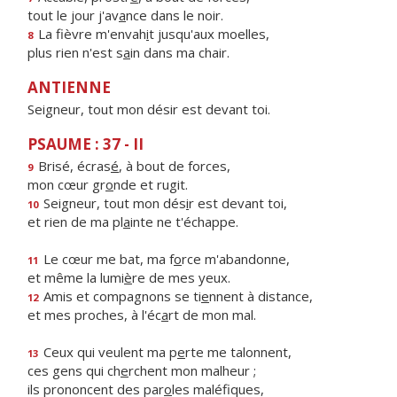
tout le jour j'av
a
nce dans le noir.
La fièvre m'envah
i
t jusqu'aux moelles,
8
plus rien n'est s
a
in dans ma chair.
ANTIENNE
Seigneur, tout mon désir est devant toi.
PSAUME : 37 - II
Brisé, écras
é
, à bout de forces,
9
mon cœur gr
o
nde et rugit.
Seigneur, tout mon dés
i
r est devant toi,
10
et rien de ma pl
a
inte ne t'échappe.
Le cœur me bat, ma f
o
rce m'abandonne,
11
et même la lumi
è
re de mes yeux.
Amis et compagnons se ti
e
nnent à distance,
12
et mes proches, à l'éc
a
rt de mon mal.
Ceux qui veulent ma p
e
rte me talonnent,
13
ces gens qui ch
e
rchent mon malheur ;
ils prononcent des par
o
les maléfiques,