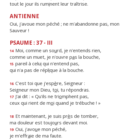
tout le jour ils rum
i
nent leur traîtrise.
ANTIENNE
Oui, j'avoue mon péché ; ne m'abandonne pas, mon
Sauveur !
PSAUME : 37 - III
Moi, comme un so
u
rd, je n'entends rien,
14
comme un muet, je n'ouvre p
a
s la bouche,
pareil à celu
i
qui n'entend pas,
15
qui n'a pas de répl
i
que à la bouche.
C'est toi que j'esp
è
re, Seigneur :
16
Seigneur mon Dieu, t
o
i, tu répondras.
J'ai dit : « Qu'ils ne tri
o
mphent pas,
17
ceux qui rient de m
o
i quand je trébuche ! »
Et maintenant, je suis pr
è
s de tomber,
18
ma douleur est toujo
u
rs devant moi.
Oui, j'avo
u
e mon péché,
19
je m'effr
a
ie de ma faute.