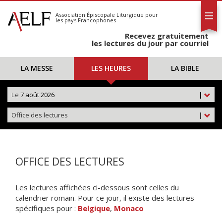
L'AELF
S'abonner
Association Épiscopale Liturgique
pour
les pays Francophones
Calendrier
Recevez gratuitement
Contact
les lectures du jour par courriel
LA MESSE
LES HEURES
LA BIBLE
Le
7 août 2026
|
Office des lectures
|
OFFICE DES LECTURES
Les lectures affichées ci-dessous sont celles du
calendrier romain. Pour ce jour, il existe des lectures
spécifiques pour :
Belgique
,
Monaco