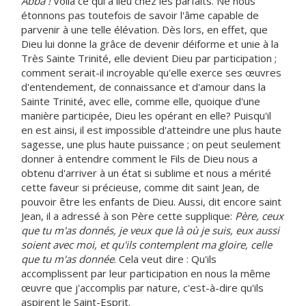
Abba !
Voilà ce qui a lieu chez les parfaits. Ne nous
étonnons pas toutefois de savoir l'âme capable de
parvenir à une telle élévation. Dès lors, en effet, que
Dieu lui donne la grâce de devenir déiforme et unie à la
Très Sainte Trinité, elle devient Dieu par participation ;
comment serait-il incroyable qu'elle exerce ses œuvres
d'entendement, de connaissance et d'amour dans la
Sainte Trinité, avec elle, comme elle, quoique d'une
manière participée, Dieu les opérant en elle? Puisqu'il
en est ainsi, il est impossible d'atteindre une plus haute
sagesse, une plus haute puissance ; on peut seulement
donner à entendre comment le Fils de Dieu nous a
obtenu d'arriver à un état si sublime et nous a mérité
cette faveur si précieuse, comme dit saint Jean, de
pouvoir être les enfants de Dieu. Aussi, dit encore saint
Jean, il a adressé à son Père cette supplique:
Père, ceux
que tu m'as donnés, je veux que là où je suis, eux aussi
soient avec moi, et qu'ils contemplent ma gloire, celle
que tu m'as donnée
. Cela veut dire : Qu'ils
accomplissent par leur participation en nous la même
œuvre que j'accomplis par nature, c'est-à-dire qu'ils
aspirent le Saint-Esprit.