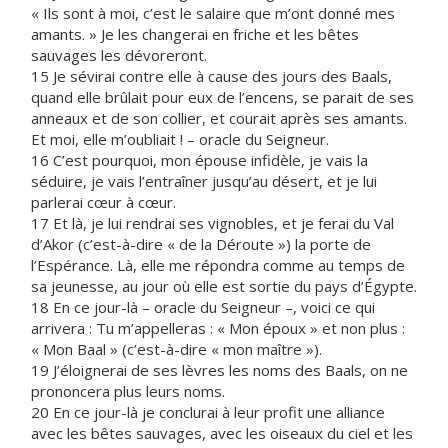
« Ils sont à moi, c’est le salaire que m’ont donné mes
amants. » Je les changerai en friche et les bêtes
sauvages les dévoreront.
15 Je sévirai contre elle à cause des jours des Baals,
quand elle brûlait pour eux de l’encens, se parait de ses
anneaux et de son collier, et courait après ses amants.
Et moi, elle m’oubliait ! – oracle du Seigneur.
16 C’est pourquoi, mon épouse infidèle, je vais la
séduire, je vais l’entraîner jusqu’au désert, et je lui
parlerai cœur à cœur.
17 Et là, je lui rendrai ses vignobles, et je ferai du Val
d’Akor (c’est-à-dire « de la Déroute ») la porte de
l’Espérance. Là, elle me répondra comme au temps de
sa jeunesse, au jour où elle est sortie du pays d’Égypte.
18 En ce jour-là – oracle du Seigneur –, voici ce qui
arrivera : Tu m’appelleras : « Mon époux » et non plus :
« Mon Baal » (c’est-à-dire « mon maître »).
19 J’éloignerai de ses lèvres les noms des Baals, on ne
prononcera plus leurs noms.
20 En ce jour-là je conclurai à leur profit une alliance
avec les bêtes sauvages, avec les oiseaux du ciel et les