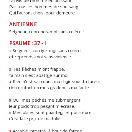
Du Fils de l'homme éblouissant
Par tous les hommes de son sang
Qui l'auront choisi pour demeure.
ANTIENNE
Seigneur, reprends-moi sans colère !
PSAUME : 37 - I
Seigneur, corrige-m
o
i sans colère
2
et reprends-m
o
i sans violence.
Tes fl
è
ches m'ont frappé,
3
ta main s'est abatt
u
e sur moi.
Rien n'est sain dans ma ch
a
ir sous ta fureur,
4
rien d'intact en mes
o
s depuis ma faute.
Oui, mes péch
é
s me submergent,
5
leur poids trop pes
a
nt m'écrase.
Mes plaies sont puante
u
r et pourriture :
6
c'est là le pr
i
x de ma folie.
Accablé, prostr
é
, à bout de forces,
7