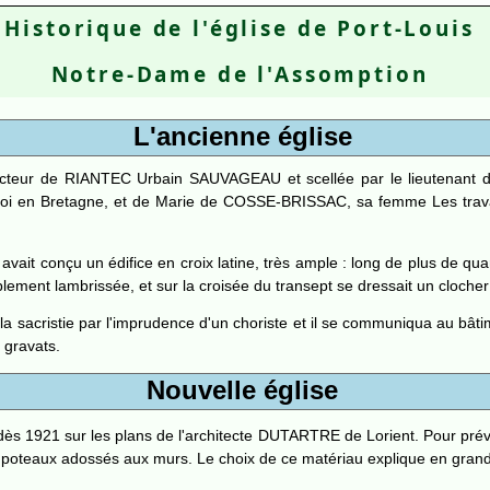
Historique de l'église de Port-Louis
Notre-Dame de l'Assomption
L'ancienne église
e recteur de RIANTEC Urbain SAUVAGEAU et scellée par le lieutenan
oi en Bretagne, et de Marie de COSSE-BRISSAC, sa femme Les travau
it conçu un édifice en croix latine, très ample : long de plus de quar
implement lambrissée, et sur la croisée du transept se dressait un cloche
s la sacristie par l'imprudence d'un choriste et il se communiqua au bâ
 gravats.
Nouvelle église
ès 1921 sur les plans de l'architecte DUTARTRE de Lorient. Pour préven
poteaux adossés aux murs. Le choix de ce matériau explique en grande 