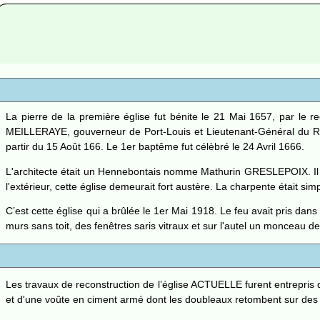
La pierre de la première église fut bénite le 21 Mai 1657, par l
MEILLERAYE, gouverneur de Port-Louis et Lieutenant-Général du R
partir du 15 Août 166. Le 1er baptême fut célèbré le 24 Avril 1666.
L'architecte était un Hennebontais nomme Mathurin GRESLEPOIX. Il ava
l'extérieur, cette église demeurait fort austère. La charpente était s
C’est cette église qui a brûlée le 1er Mai 1918. Le feu avait pris dan
murs sans toit, des fenêtres saris vitraux et sur l'autel un monceau de
Les travaux de reconstruction de l’église ACTUELLE furent entrepris d
et d'une voûte en ciment armé dont les doubleaux retombent sur des 