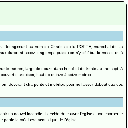
t du Roi agissant au nom de Charles de la PORTE, maréchal de La
x durèrent assez longtemps puisqu'on n'y célébra la messe qu'à
ante mètres, large de douze dans la nef et de trente au transept. A
r couvert d'ardoises, haut de quinze â seize mètres.
timent dévorant charpente et mobilier, pour ne laisser debout que des
ir un nouvel incendie, il décida de couvrir l’église d'une charpente
partie la médiocre acoustique de l’église.