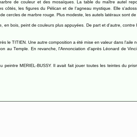
marbre de couleur et des mosaïques. La table du maître autel repos
es côtés, les figures du Pélican et de I'agneau mystique. Elle s'ado
rne de cercles de marbre rouge. Plus modeste, les autels latéraux sont de
, en bois, peint de couleurs plus appuyées. De part et d’autre, contre 
ès le TITIEN. Une autre composition a été mise en valeur dans l'aile n
ation au Temple. En revanche, l'Annonciation d'après Léonard de Vinci
du peintre MERIEL-BUSSY. Il avait fait jouer toutes les teintes du pri